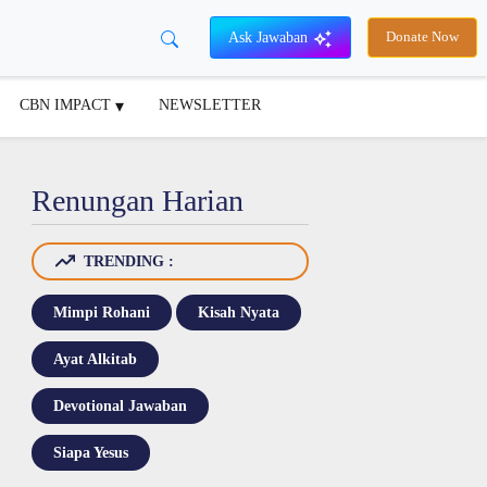
Ask Jawaban
Donate Now
CBN IMPACT
NEWSLETTER
Renungan Harian
TRENDING :
Mimpi Rohani
Kisah Nyata
Ayat Alkitab
Devotional Jawaban
Siapa Yesus