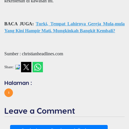
kekristenan di kawasan ini.
BACA JUGA:
Turki, Tempat Lahirnya Gereja Mula-mula
Yang Kini Hampir Mati. Mungkinkah Bangkit Kembali?
Sumber : christianheadlines.com
Share:
Halaman :
1
Leave a Comment