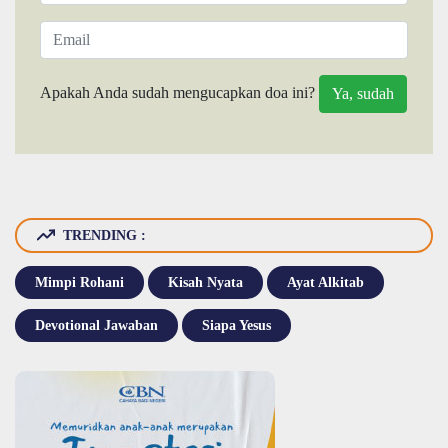
Apakah Anda sudah mengucapkan doa ini?
TRENDING :
Mimpi Rohani
Kisah Nyata
Ayat Alkitab
Devotional Jawaban
Siapa Yesus