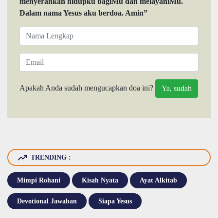
menyerahkan hidupku bagiMu dan melayaniMu.
Dalam nama Yesus aku berdoa. Amin”
Apakah Anda sudah mengucapkan doa ini?
TRENDING :
Mimpi Rohani
Kisah Nyata
Ayat Alkitab
Devotional Jawaban
Siapa Yesus