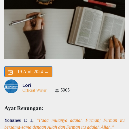
19 April 2024 →
Lori
5905
Official Writer
Ayat Renungan:
Yohanes 1: 1
,
“Pada mulanya adalah Firman; Firman itu
bersama-sama dengan Allah dan Firman itu adalah Allah.”