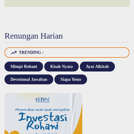
Renungan Harian
TRENDING :
Mimpi Rohani
Kisah Nyata
Ayat Alkitab
Devotional Jawaban
Siapa Yesus