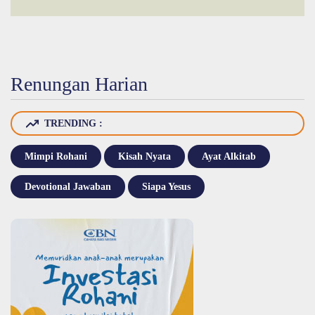
Renungan Harian
TRENDING :
Mimpi Rohani
Kisah Nyata
Ayat Alkitab
Devotional Jawaban
Siapa Yesus