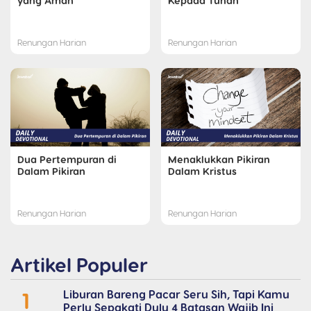
yang Aman
Kepada Tuhan
Renungan Harian
Renungan Harian
Dua Pertempuran di
Menaklukkan Pikiran
Dalam Pikiran
Dalam Kristus
Renungan Harian
Renungan Harian
Artikel Populer
1
Liburan Bareng Pacar Seru Sih, Tapi Kamu
Perlu Sepakati Dulu 4 Batasan Wajib Ini