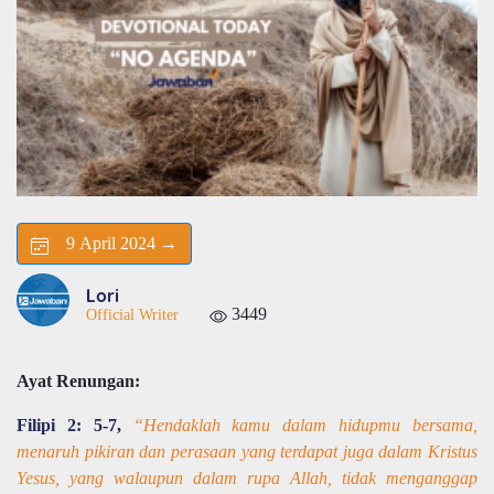
9 April 2024 →
Lori
3449
Official Writer
Ayat Renungan:
Filipi 2: 5-7
,
“Hendaklah kamu dalam hidupmu bersama,
menaruh pikiran dan perasaan yang terdapat juga dalam Kristus
Yesus, yang walaupun dalam rupa Allah, tidak menganggap