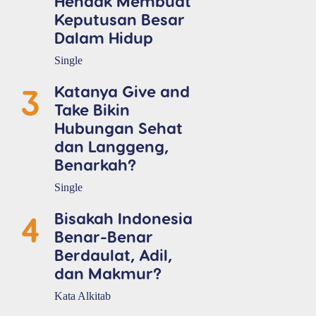
Hendak Membuat
Keputusan Besar
Dalam Hidup
Single
3
Katanya Give and
Take Bikin
Hubungan Sehat
dan Langgeng,
Benarkah?
Single
4
Bisakah Indonesia
Benar-Benar
Berdaulat, Adil,
dan Makmur?
Kata Alkitab