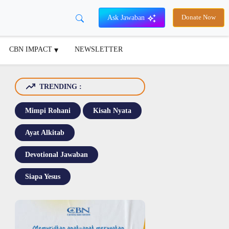
Ask Jawaban
Donate Now
CBN IMPACT
NEWSLETTER
TRENDING :
Mimpi Rohani
Kisah Nyata
Ayat Alkitab
Devotional Jawaban
Siapa Yesus