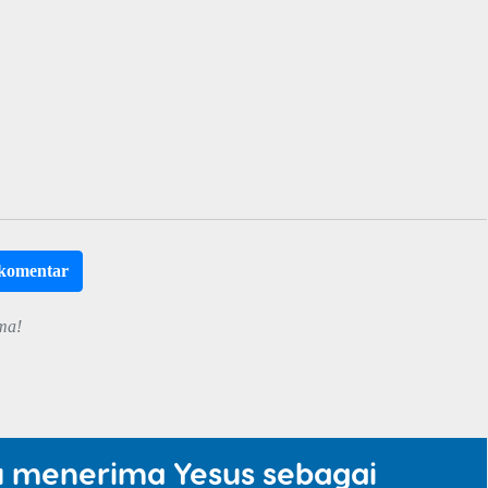
rkomentar
ma!
u menerima Yesus sebagai