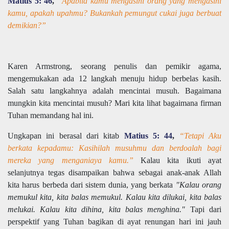
Matius 5: 46
,
“Apabila kamu mengasihi orang yang mengasihi
kamu, apakah upahmu? Bukankah pemungut cukai juga berbuat
demikian?”
Karen Armstrong, seorang penulis dan pemikir agama,
mengemukakan ada 12 langkah menuju hidup berbelas kasih.
Salah satu langkahnya adalah mencintai musuh. Bagaimana
mungkin kita mencintai musuh? Mari kita lihat bagaimana firman
Tuhan memandang hal ini.
Ungkapan ini berasal dari kitab
Matius 5: 44
,
“Tetapi Aku
berkata kepadamu: Kasihilah musuhmu dan berdoalah bagi
mereka yang menganiaya kamu.”
Kalau kita ikuti ayat
selanjutnya tegas disampaikan bahwa sebagai anak-anak Allah
kita harus berbeda dari sistem dunia, yang berkata
"Kalau orang
memukul kita, kita balas memukul. Kalau kita dilukai, kita balas
melukai. Kalau kita dihina, kita balas menghina."
Tapi dari
perspektif yang Tuhan bagikan di ayat renungan hari ini jauh