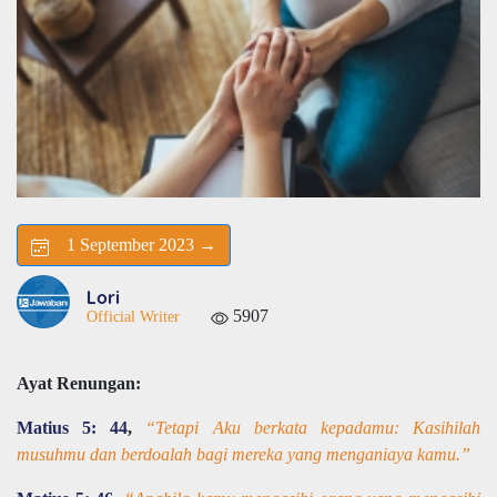
1 September 2023 →
Lori
5907
Official Writer
Ayat Renungan:
Matius 5: 44
,
“Tetapi Aku berkata kepadamu: Kasihilah
musuhmu dan berdoalah bagi mereka yang menganiaya kamu.”