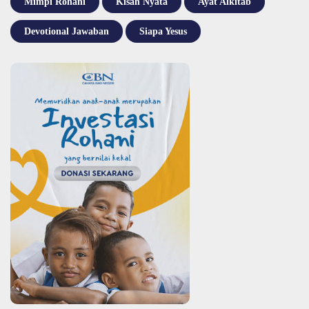
Mimpi Rohani
Kisah Nyata
Ayat Alkitab
Devotional Jawaban
Siapa Yesus