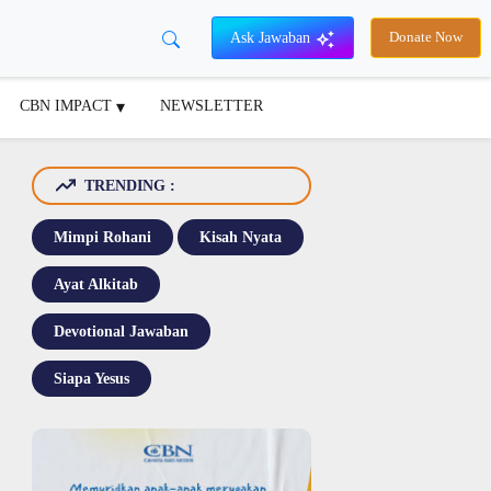
Ask Jawaban
Donate Now
CBN IMPACT
NEWSLETTER
TRENDING :
Mimpi Rohani
Kisah Nyata
Ayat Alkitab
Devotional Jawaban
Siapa Yesus