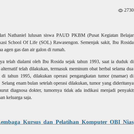
2730
dari Nathaniel lulusan siswa PAUD PKBM (Pusat Kegiatan Belajar
okasi School Of Life (SOL) Rawasengon. Semenjak sakit, Ibu Rosida
ha agen gas dan air galon di rumah.
nya telah dialami oleh Ibu Rosida sejak tahun 1993, saat ia duduk di
lternatif telah dilakukan, termasuk meminum obat herbal selama dua
nya di tahun 1995, dilakukan operasi pengangkatan tumor (mamae) di
. Selang enam bulan setelah operasi dilakukan, tumor yang dideritanya
rut diagnosa dokter, tumornya tidak ada indikasi menjadi penyakit
an keluarga saja.
Lembaga Kursus dan Pelatihan Komputer OBI Nias