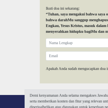
Ikuti doa ini sekarang:
“Tuhan, saya mengakui bahwa saya 
bahwa darahMu sanggup menghapuskan
Engkau, Yesus Kristus, masuk dalam
menyerahkan hidupku bagiMu dan me
Apakah Anda sudah mengucapkan doa i
Demi kenyamanan Anda selama mengakses Jawaban.
serta memberikan konten dan fitur yang relevan u
diperjualbelikan atau digunakan untuk keperluan 