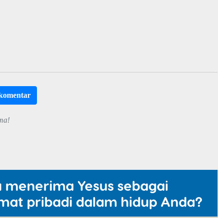
rkomentar
ma!
u menerima Yesus sebagai
mat pribadi dalam hidup Anda?