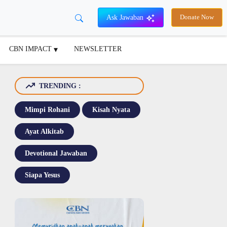
Ask Jawaban
Donate Now
CBN IMPACT
NEWSLETTER
TRENDING :
Mimpi Rohani
Kisah Nyata
Ayat Alkitab
Devotional Jawaban
Siapa Yesus