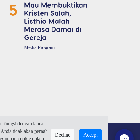
5
Mau Membuktikan
Kristen Salah,
Listhio Malah
Merasa Damai di
Gereja
Media Program
rfungsi dengan lancar
 Anda tidak akan pernah
Decline
Accept
enggunaan cookie dalam