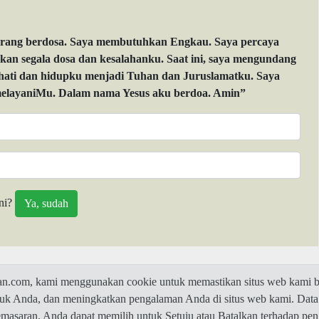
orang berdosa. Saya membutuhkan Engkau. Saya percaya
 segala dosa dan kesalahanku. Saat ini, saya mengundang
 hati dan hidupku menjadi Tuhan dan Juruslamatku. Saya
layaniMu. Dalam nama Yesus aku berdoa. Amin”
ni?
com, kami menggunakan cookie untuk memastikan situs web kami be
ntuk Anda, dan meningkatkan pengalaman Anda di situs web kami. Data
© 2026 Jawaban.com -
Privacy Policy
pemasaran. Anda dapat memilih untuk Setuju atau Batalkan terhadap p