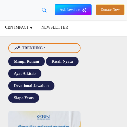
Ask Jawaban
Donate Now
CBN IMPACT
NEWSLETTER
TRENDING :
Mimpi Rohani
Kisah Nyata
Ayat Alkitab
Devotional Jawaban
Siapa Yesus