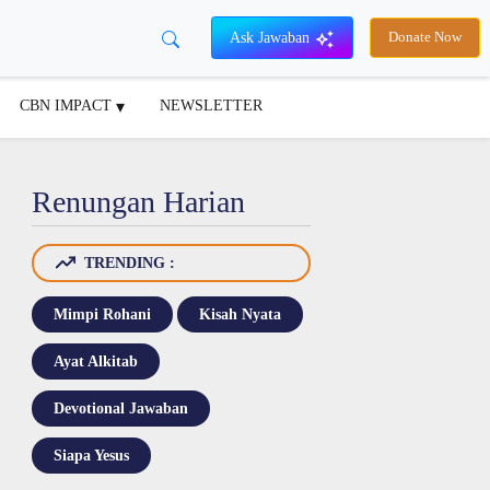
Ask Jawaban
Donate Now
CBN IMPACT
NEWSLETTER
Renungan Harian
TRENDING :
Mimpi Rohani
Kisah Nyata
Ayat Alkitab
Devotional Jawaban
Siapa Yesus