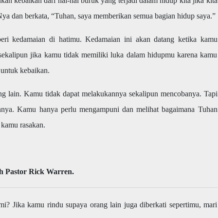
n kebaikan dari hal-hal buruk yang terjadi dalam hidup kita jika kita
Nya dan berkata, “Tuhan, saya memberikan semua bagian hidup saya.”
i kedamaian di hatimu. Kedamaian ini akan datang ketika kamu
kalipun jika kamu tidak memiliki luka dalam hidupmu karena kamu
 untuk kebaikan.
ng lain. Kamu tidak dapat melakukannya sekalipun mencobanya. Tapi
annya. Kamu hanya perlu mengampuni dan melihat bagaimana Tuhan
 kamu rasakan.
eh Pastor Rick Warren.
i? Jika kamu rindu supaya orang lain juga diberkati sepertimu, mari