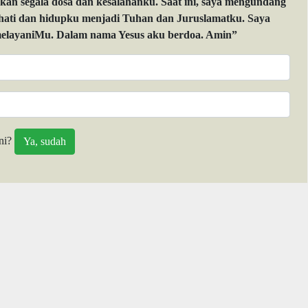
 segala dosa dan kesalahanku. Saat ini, saya mengundang
 hati dan hidupku menjadi Tuhan dan Juruslamatku. Saya
layaniMu. Dalam nama Yesus aku berdoa. Amin”
ni?