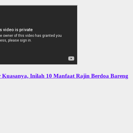
 Kuasanya, Inilah 10 Manfaat Rajin Berdoa Bareng