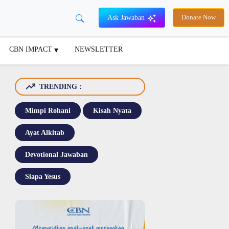
Ask Jawaban
Donate Now
CBN IMPACT
NEWSLETTER
TRENDING :
Mimpi Rohani
Kisah Nyata
Ayat Alkitab
Devotional Jawaban
Siapa Yesus