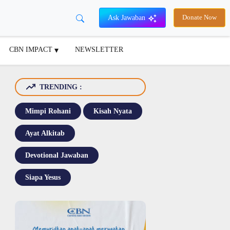
Ask Jawaban
Donate Now
CBN IMPACT
NEWSLETTER
TRENDING :
Mimpi Rohani
Kisah Nyata
Ayat Alkitab
Devotional Jawaban
Siapa Yesus