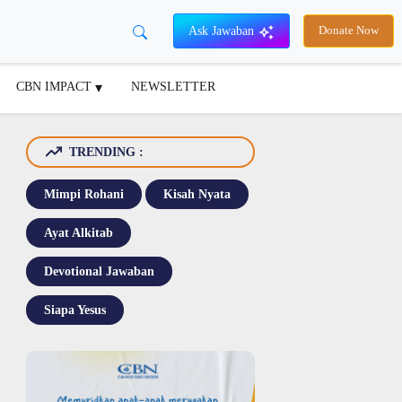
Ask Jawaban
Donate Now
CBN IMPACT
NEWSLETTER
TRENDING :
Mimpi Rohani
Kisah Nyata
Ayat Alkitab
Devotional Jawaban
Siapa Yesus