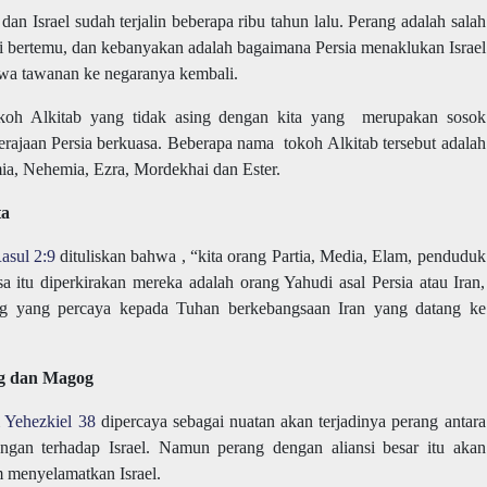
an Israel sudah terjalin beberapa ribu tahun lalu. Perang adalah salah
ni bertemu, dan kebanyakan adalah bagaimana Persia menaklukan Israel
a tawanan ke negaranya kembali.
okoh Alkitab yang tidak asing dengan kita yang merupakan sosok
erajaan Persia berkuasa. Beberapa nama tokoh Alkitab tersebut adalah
ia, Nehemia, Ezra, Mordekhai dan Ester.
ta
asul 2:9
dituliskan bahwa , “
kita orang Partia, Media, Elam, penduduk
 itu diperkirakan mereka adalah orang Yahudi asal Persia atau Iran,
ang yang percaya kepada Tuhan berkebangsaan Iran yang datang ke
og dan Magog
m
Yehezkiel 38
dipercaya sebagai nuatan akan terjadinya perang antara
angan terhadap Israel. Namun perang dengan aliansi besar itu akan
 menyelamatkan Israel.