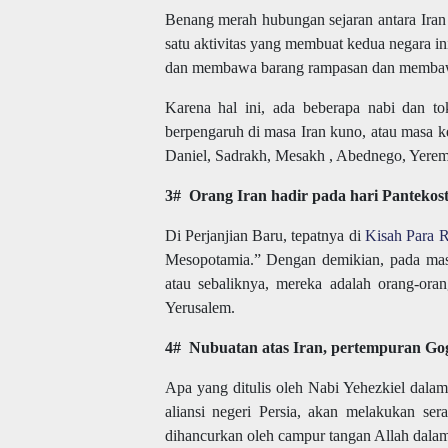
Benang merah hubungan sejaran antara Iran d
satu aktivitas yang membuat kedua negara i
dan membawa barang rampasan dan membaw
Karena hal ini, ada beberapa nabi dan t
berpengaruh di masa Iran kuno, atau masa k
Daniel, Sadrakh, Mesakh , Abednego, Yerem
3# Orang Iran hadir pada hari Pantekos
Di Perjanjian Baru, tepatnya di
Kisah Para R
Mesopotamia
.” Dengan demikian, pada masa
atau sebaliknya, mereka adalah orang-or
Yerusalem.
4# Nubuatan atas Iran, pertempuran G
Apa yang ditulis oleh Nabi Yehezkiel dala
aliansi negeri Persia, akan melakukan ser
dihancurkan oleh campur tangan Allah dalam