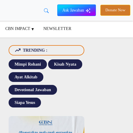
Ask Jawaban
Donate Now
CBN IMPACT
NEWSLETTER
TRENDING :
Mimpi Rohani
Kisah Nyata
Ayat Alkitab
Devotional Jawaban
Siapa Yesus