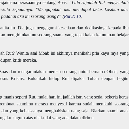
gaimana perasaannya tentang Boas.
“Lalu sujudlah Rut menyembah
rkata kepadanya: "Mengapakah aku mendapat belas kasihan dari
padahal aku ini seorang asing?” (
Rut 2: 10
)
nita itu. Dia juga mengagumi kesetiaan dan dedikasinya kepada ibu
kan mengirimkanmu seorang suami yang tepat kalau kamu mau belajar
ah Rut? Wanita asal Moab ini akhirnya menikahi pria kaya raya yang
upan kritis mereka.
Boas dan mengaruniakan mereka seorang putra bernama Obed, yang
Yesus Kristus. Bukankah hidup Rut dipakai Tuhan dengan begitu
nis seperti Rut, mulai hari ini jadilah istri yang setia, pekerja keras
 membuat suamimu merasa menyesal karena sudah menikahi seorang
 dan yang kebiasaanya menghabiskan uang saja. Biarkan suami, anak
aku kagum atas nilai-nilai yang ada dalam dirimu.