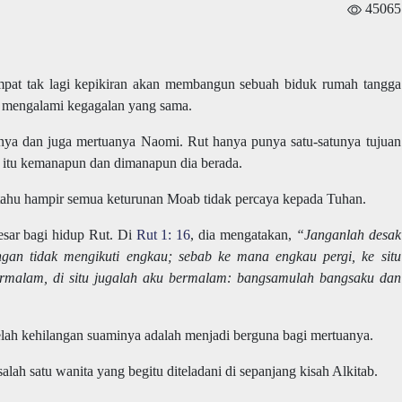
45065
mpat tak lagi kepikiran akan membangun sebuah biduk rumah tangga
agi mengalami kegagalan yang sama.
nya dan juga mertuanya Naomi. Rut hanya punya satu-satunya tujuan
a itu kemanapun dan dimanapun dia berada.
ahu hampir semua keturunan Moab tidak percaya kepada Tuhan.
ar bagi hidup Rut. Di
Rut 1: 16
, dia mengatakan,
“Janganlah desak
an tidak mengikuti engkau; sebab ke mana engkau pergi, ke situ
ermalam, di situ jugalah aku bermalam: bangsamulah bangsaku dan
elah kehilangan suaminya adalah menjadi berguna bagi mertuanya.
lah satu wanita yang begitu diteladani di sepanjang kisah Alkitab.