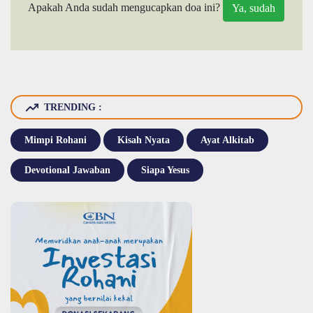
Apakah Anda sudah mengucapkan doa ini?
TRENDING :
Mimpi Rohani
Kisah Nyata
Ayat Alkitab
Devotional Jawaban
Siapa Yesus