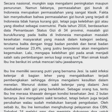
Secara nasional, mungkin saja mengalami peningkatan maupun
penurunan. Namun faktanya, permasalahan gizi buruk di
Indonesia merupakan permasalahan yang sangat klasik. Fakta
lain menyebutkan bahwa permasalahan gizi buruk yang terjadi di
Indonesia tidak hanya kurang gizi, tetapi juga kelebihan gizi atau
yang disebut sebagai overnutrisi. Pada tahun 2016, berdasarkan
data Pemantauan Status Gizi di 34 provinsi, masalah gizi
buruk/kurang pada balita di Indonesia merupakan masalah
kesehatan masyarakat yang masuk dalam kategori sedang,
terutama balita dengan tinggi badan pendek dan berat badan
normal sebesar 23,4%, yang justru berpotensi akan mengalami
kegemukan. Lalu, mengapa kelebihan gizi pada anak menjadi
salah satu pertimbangan serius bagi orang tua? Mari simak kisah
Ibu Ine berikut ini untuk mencari tahu jawabannya.
Ibu Ine memiliki seorang putri yang bernama Jesi. Ia sakit infeksi
kelenjar di bagian leher yang mengakibatkan terjadi
pembengkakan sehingga dirinya mengalami kesulitan dalam
menelan. Menurut dokter, sakit kelenjar yang dialami Jesi
disebabkan oleh gizi yang berlebihan. Sebagai orang tua, tentu
Ibu Ine merasa khawatir dengan kondisi kesehatan Jesi. 2 bulan
lamanya Jesi mengalami sakit tersebut, tetapi belum juga terjadi
perubahan walau sudah melakukan banyak pengobatan. Oleh
sebab itu, Ibu Ine kemudian menghubungi pelayanan doa CBN,
Sahabat 24 melalui sms dan meminta dukungan doa untuk