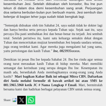
kesembuhan Jesi. Setelah didoakan oleh konselor, Ibu Ine pun
tekun di dalam doa demi kesembuhan sang anak. Perjuangan
doa selama berbulan-bulan pun berbuah manis. Jesi sembuh dan
kelenjar di bagian leher juga sudah tidak bengkak lagi.
“Semenjak didoakan oleh tim Sahabat 24, saya sudah tidak ke dokter lagi
dan hanya berdoa serta percaya kepada Tuhan saja. Sejak saat itu, saya
percaya Dia pasti sembuhkan Jesi dan benar-benar itu terjadi. Jesi sembuh
total. Setelah peristiwa itu, kami satu keluarga semakin dekat dengan
Tuhan dan menceritakan mujizat kesembuhan Jesi kepada saudara seiman,
juga orang terdekat kami. Agar mereka juga mengalami hal yang sama,
yaitu pertolongan dan kasih Tuhan.”
Ine, 0823935xxxxx.
Demikian isi pesan Ibu Ine kepada Sahabat 24. Ibu Ine rindu agar semua
orang turut merasakan kasih Tuhan di hidup mereka. Mari memiliki
semangat dan kerinduan yang serupa dengan Ibu Ine. Kesempatan itu
masih ada, bersediakah Anda membagikannya orang-orang yang Anda
kasihi?
Mari bagikan Kabar Baik ini sebagai Mitra CBN. Daftarkan
diri Anda melalui formulir di bawah artikel ini atau SMS ke
081.5965.5960 ketik JC # Nama Lengkap # Email.
Mari, bermitralah
bersama kami dan hadirkan berbagai pelayanan CBN untuk semua orang.
Share: