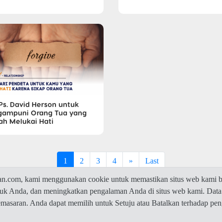
 Ps. David Herson untuk
ampuni Orang Tua yang
ah Melukai Hati
1
2
3
4
»
Last
com, kami menggunakan cookie untuk memastikan situs web kami be
ntuk Anda, dan meningkatkan pengalaman Anda di situs web kami. Data
© 2026 Jawaban.com -
Privacy Policy
pemasaran. Anda dapat memilih untuk Setuju atau Batalkan terhadap p