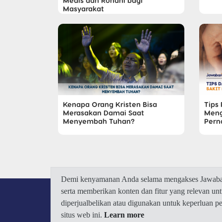
Medis dan Rohani bagi
Masyarakat
Kenapa Orang Kristen Bisa
Tips
Merasakan Damai Saat
Meng
Menyembah Tuhan?
Pern
Demi kenyamanan Anda selama mengakses Jawaban.
serta memberikan konten dan fitur yang relevan u
diperjualbelikan atau digunakan untuk keperluan 
situs web ini.
Learn more