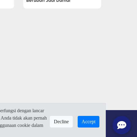
Berubah Jadi Damai
rfungsi dengan lancar
 Anda tidak akan pernah
Decline
Accept
enggunaan cookie dalam