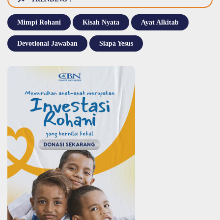
Mimpi Rohani
Kisah Nyata
Ayat Alkitab
Devotional Jawaban
Siapa Yesus