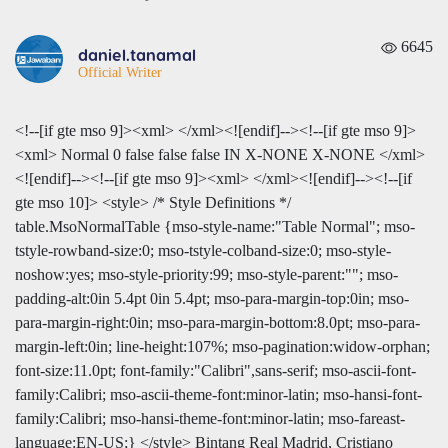
6645
daniel.tanamal
Official Writer
<!--[if gte mso 9]><xml>
</xml><![endif]--><!--[if gte mso 9]>
<xml>
Normal
0
false
false
false
IN
X-NONE
X-NONE
</xml>
<![endif]--><!--[if gte mso 9]><xml>
</xml><![endif]--><!--[if
gte mso 10]> <style> /* Style Definitions */
table.MsoNormalTable {mso-style-name:"Table Normal"; mso-
tstyle-rowband-size:0; mso-tstyle-colband-size:0; mso-style-
noshow:yes; mso-style-priority:99; mso-style-parent:""; mso-
padding-alt:0in 5.4pt 0in 5.4pt; mso-para-margin-top:0in; mso-
para-margin-right:0in; mso-para-margin-bottom:8.0pt; mso-para-
margin-left:0in; line-height:107%; mso-pagination:widow-orphan;
font-size:11.0pt; font-family:"Calibri",sans-serif; mso-ascii-font-
family:Calibri; mso-ascii-theme-font:minor-latin; mso-hansi-font-
family:Calibri; mso-hansi-theme-font:minor-latin; mso-fareast-
language:EN-US;} </style>
Bintang Real Madrid, Cristiano