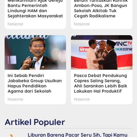
Menkumham Ajak Gereja
Berani Tuntaskan Konflik
Bantu Pemerintah
Ambon-Poso, JK Bangun
Lindungi HAM dan
Sekolah Alkitab Tuk
Sejahterakan Masyarakat
Cegah Radikalisme
Nasional
Nasional
Ini Sebab Pendiri
Pasca Debat Pendukung
Jababeka Group Usulkan
Capres Saling Serang,
Hapus Pendidikan
Ahli Sarankan Lebih Baik
Agama dari Sekolah
Lakukan Hal Produktif
Nasional
Nasional
Artikel Populer
Liburan Bareng Pacar Seru Sih, Tapi Kamu