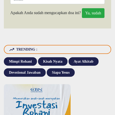
Apakah Anda sudah mengucapkan doa ini?
TRENDING :
Mimpi Rohani
Kisah Nyata
Ayat Alkitab
Devotional Jawaban
Siapa Yesus