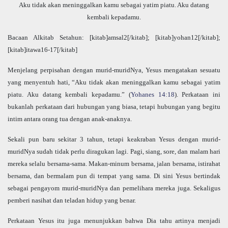
Aku tidak akan meninggalkan kamu sebagai yatim piatu. Aku datang
kembali kepadamu.
Bacaan Alkitab Setahun: [kitab]amsal2[/kitab]; [kitab]yohan12[/kitab];
[kitab]itawa16-17[/kitab]
Menjelang perpisahan dengan murid-muridNya, Yesus mengatakan sesuatu
yang menyentuh hati, “Aku tidak akan meninggalkan kamu sebagai yatim
piatu. Aku datang kembali kepadamu.” (
Yohanes 14:18
). Perkataan ini
bukanlah perkataan dari hubungan yang biasa, tetapi hubungan yang begitu
intim antara orang tua dengan anak-anaknya.
Sekali pun baru sekitar 3 tahun, tetapi keakraban Yesus dengan murid-
muridNya sudah tidak perlu diragukan lagi. Pagi, siang, sore, dan malam hari
mereka selalu bersama-sama. Makan-minum bersama, jalan bersama, istirahat
bersama, dan bermalam pun di tempat yang sama. Di sini Yesus bertindak
sebagai pengayom murid-muridNya dan pemelihara mereka juga. Sekaligus
pemberi nasihat dan teladan hidup yang benar.
Perkataan Yesus itu juga menunjukkan bahwa Dia tahu artinya menjadi