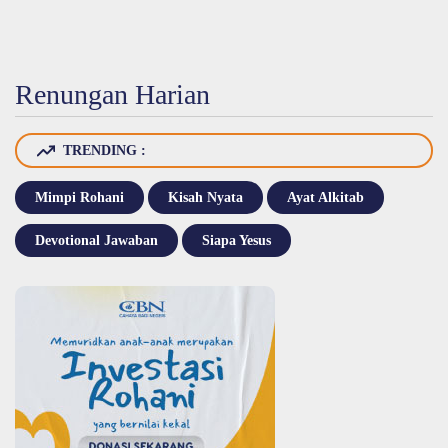
Renungan Harian
TRENDING :
Mimpi Rohani
Kisah Nyata
Ayat Alkitab
Devotional Jawaban
Siapa Yesus