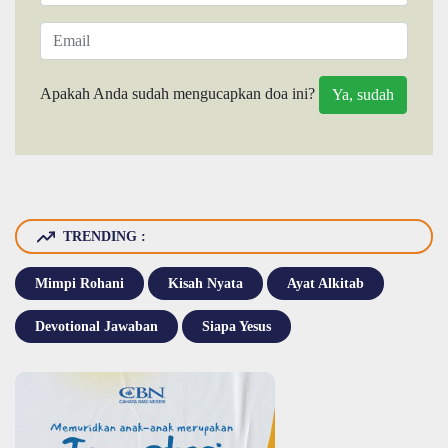
Apakah Anda sudah mengucapkan doa ini?
TRENDING :
Mimpi Rohani
Kisah Nyata
Ayat Alkitab
Devotional Jawaban
Siapa Yesus