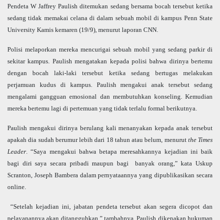
Pendeta W Jaffrey Paulish ditemukan sedang bersama bocah tersebut ketika
sedang tidak memakai celana di dalam sebuah mobil di kampus Penn State
University Kamis kemaren (19/9), menurut laporan CNN.
Polisi melaporkan mereka mencurigai sebuah mobil yang sedang parkir di
sekitar kampus. Paulish mengatakan kepada polisi bahwa dirinya bertemu
dengan bocah laki-laki tersebut ketika sedang bertugas melakukan
perjamuan kudus di kampus. Paulish mengakui anak tersebut sedang
mengalami gangguan emosional dan membutuhkan konseling. Kemudian
mereka bertemu lagi di pertemuan yang tidak terlalu formal berikutnya.
Paulish mengakui dirinya berulang kali menanyakan kepada anak tersebut
apakah dia sudah berumur lebih dari 18 tahun atau belum, menurut
the Times
Leader
. “Saya mengakui bahwa betapa meresahkannya kejadian ini baik
bagi diri saya secara pribadi maupun bagi banyak orang,” kata Uskup
Scranton, Joseph Bambera dalam pernyataannya yang dipublikasikan secara
online.
“Setelah kejadian ini, jabatan pendeta tersebut
akan
segera dicopot dan
pelayanannya akan ditangguhkan,” tambahnya. Paulish dikenakan hukuman