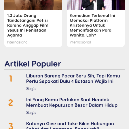
1,3 Juta Orang
Komedian Terkenal Ini
Tandatangani Petisi
Memakai Platform
Karena Anggap Film
Kristennya Untuk
Yesus Ini Penistaan
Memanfaatkan Para
Agama
Wanita. Loh?
Internasional
Internasional
Artikel Populer
1
Liburan Bareng Pacar Seru Sih, Tapi Kamu
Perlu Sepakati Dulu 4 Batasan Wajib Ini
Single
2
Ini Yang Kamu Perlukan Saat Hendak
Membuat Keputusan Besar Dalam Hidup
Single
3
Katanya Give and Take Bikin Hubungan
Sehat dan Langgeng, Benarkah?