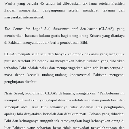
Wanita yang berusia 45 tahun ini dibebaskan tak lama setelah Presiden
Zardari memberikan pengampunan setelah mendapat tekanan dari
masyarakat internasional.
The Centre for Legal Aid, Assistance and Settlement
(CLAAS), yang
memberikan bantuan hukum gratis bagi orang-orang Kristen yang dianiaya
di Pakistan, menyambut baik berita pembebasan Bibi.
CLAAS menjadi salah satu dari banyak kelompok hak asasi yang mengutuk
putusan tersebut. Kelompok ini menyatakan bahwa tuduhan yang diberikan
terhadap Bibi adalah palsu dan memperingatkan akan ada kasus serupa di
masa depan kecuali undang-undang kontroversial Pakistan mengenai
penghujatan dicabut.
Nasir Saeed, koordinator CLAAS di Inggris, mengatakan: “Pembebasan ini
merupakan hasil akhir yang dapat diterima setelah menjalani parodi keadilan
semenjak awal. Asia Bibi seharusnya tidak didakwa atas penghujatan,
apalagi bila dinyatakan bersalah dan dihukum mati. Cobaan yang dihadapi
Bibi dan keluarganya sungguh tak terbayangkan bagi kebanyakan orang di
luar Pakistan yang sebagian besar tidak menyadari penyalahgunaan dan