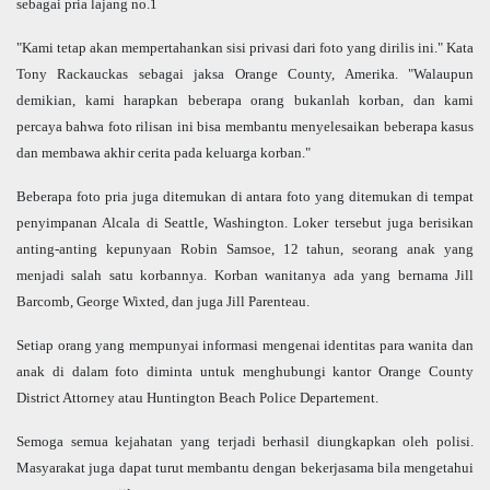
sebagai pria lajang no.1
"Kami tetap akan mempertahankan sisi privasi dari foto yang dirilis ini." Kata
Tony Rackauckas sebagai jaksa
Orange
County
, Amerika. "Walaupun
demikian, kami harapkan beberapa orang bukanlah korban, dan kami
percaya bahwa foto rilisan ini bisa membantu menyelesaikan beberapa kasus
dan membawa akhir cerita pada keluarga korban."
Beberapa foto pria juga ditemukan di antara foto yang ditemukan di tempat
penyimpanan
Alcala di Seattle
,
Washington
. Loker tersebut juga berisikan
anting-anting kepunyaan Robin Samsoe, 12 tahun, seorang anak yang
menjadi salah satu korbannya. Korban wanitanya ada yang bernama Jill
Barcomb, George Wixted, dan juga Jill Parenteau.
Setiap orang yang mempunyai informasi mengenai identitas para wanita dan
anak di dalam foto diminta untuk menghubungi kantor
Orange
County
District Attorney atau Huntington Beach Police Departement.
Semoga semua kejahatan yang terjadi berhasil diungkapkan oleh polisi.
Masyarakat juga dapat turut membantu dengan bekerjasama bila mengetahui