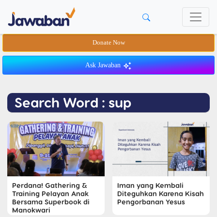
Donate Now
Ask Jawaban
Search Word : sup
Perdana! Gathering &
Iman yang Kembali
Training Pelayan Anak
Diteguhkan Karena Kisah
Bersama Superbook di
Pengorbanan Yesus
Manokwari