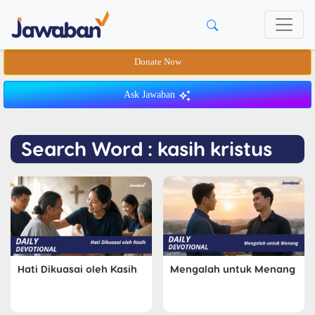
Donate Now
Ask Jawaban
Search Word : kasih kristus
Hati Dikuasai oleh Kasih
Mengalah untuk Menang