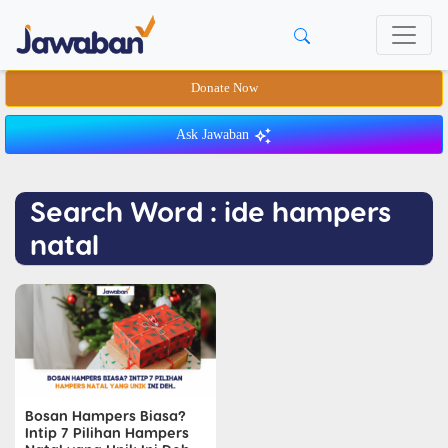
Donate Now
Ask Jawaban
Search Word : ide hampers
natal
Bosan Hampers Biasa?
Intip 7 Pilihan Hampers