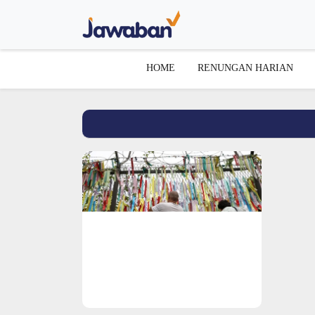
HOME
RENUNGAN HARIAN
Search Word : dibunuh 
Kisah Seorang Pendeta Yang
Dibunuh Setelah Membagikan
Injil Kepada 1000 Orang Korea
Utara