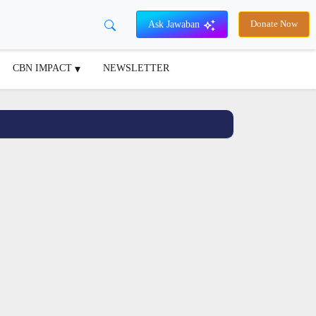
Ask Jawaban
Donate Now
CBN IMPACT
NEWSLETTER
ara