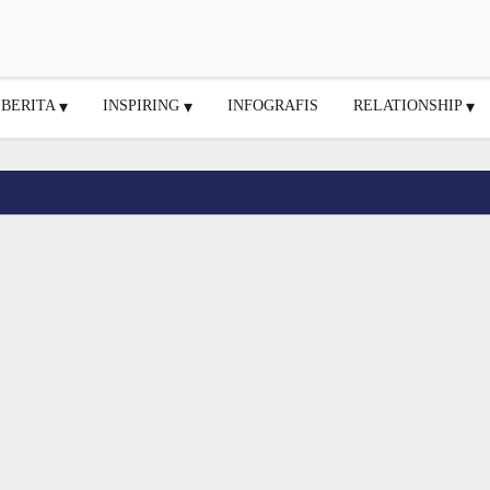
BERITA
INSPIRING
INFOGRAFIS
RELATIONSHIP
setelah menginjili orang Korea Ut