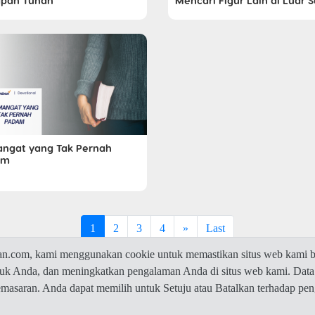
pan Tuhan
Mencari Figur Lain di Luar 
ngat yang Tak Pernah
am
1
2
3
4
»
Last
com, kami menggunakan cookie untuk memastikan situs web kami be
ntuk Anda, dan meningkatkan pengalaman Anda di situs web kami. Data
© 2026 Jawaban.com -
Privacy Policy
pemasaran. Anda dapat memilih untuk Setuju atau Batalkan terhadap p