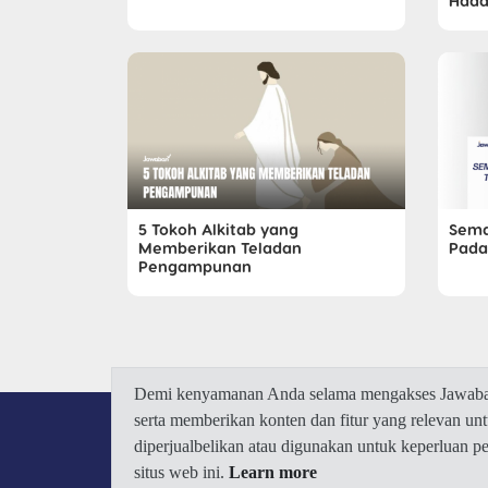
Hada
5 Tokoh Alkitab yang
Sema
Memberikan Teladan
Pad
Pengampunan
Demi kenyamanan Anda selama mengakses Jawaban.
serta memberikan konten dan fitur yang relevan u
diperjualbelikan atau digunakan untuk keperluan 
situs web ini.
Learn more