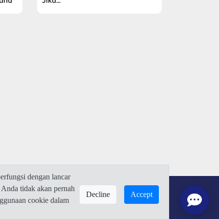
Sana”
Jika...
rfungsi dengan lancar
 Anda tidak akan pernah
Decline
Accept
enggunaan cookie dalam