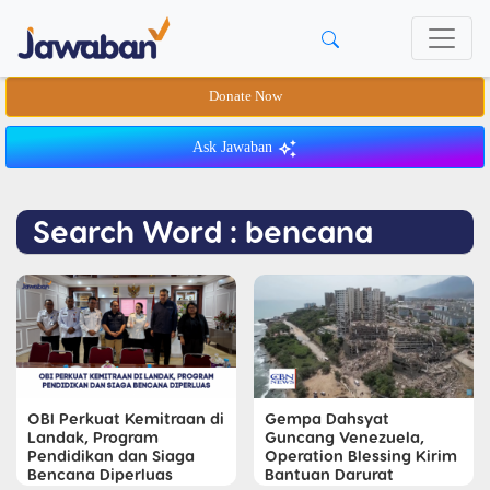
Donate Now
Ask Jawaban
Search Word : bencana
OBI Perkuat Kemitraan di
Gempa Dahsyat
Landak, Program
Guncang Venezuela,
Pendidikan dan Siaga
Operation Blessing Kirim
Bencana Diperluas
Bantuan Darurat