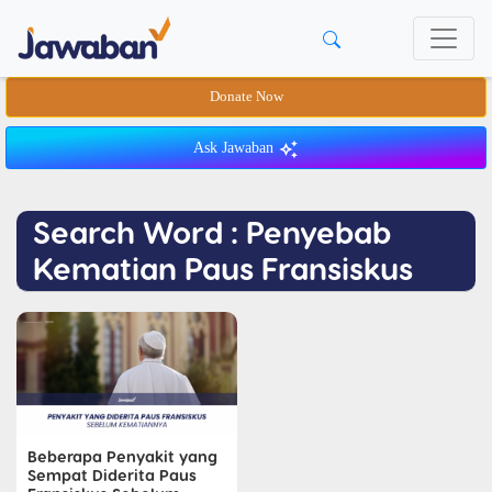
Donate Now
Ask Jawaban
Search Word : Penyebab
Kematian Paus Fransiskus
Beberapa Penyakit yang
Sempat Diderita Paus