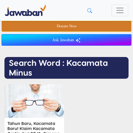
Donate Now
Ask Jawaban
Search Word : Kacamata
Minus
Tahun Baru, Kacamata
Baru! Klaim Kacamata