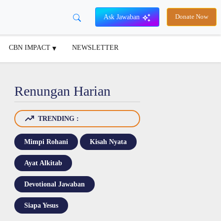
Ask Jawaban
Donate Now
CBN IMPACT
NEWSLETTER
Renungan Harian
TRENDING :
Mimpi Rohani
Kisah Nyata
Ayat Alkitab
Devotional Jawaban
Siapa Yesus