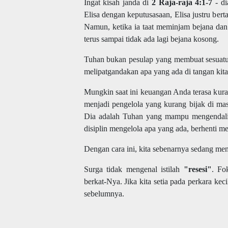
Ingat kisah janda di
2 Raja-raja 4:1-7
- di
Elisa dengan keputusasaan, Elisa justru bert
Namun, ketika ia taat meminjam bejana dan
terus sampai tidak ada lagi bejana kosong.
Tuhan bukan pesulap yang membuat sesuatu
melipatgandakan apa yang ada di tangan kit
Mungkin saat ini keuangan Anda terasa kur
menjadi pengelola yang kurang bijak di ma
Dia adalah Tuhan yang mampu mengendalikan
disiplin mengelola apa yang ada, berhenti me
Dengan cara ini, kita sebenarnya sedang m
Surga tidak mengenal istilah
"resesi"
. Fo
berkat-Nya. Jika kita setia pada perkara ke
sebelumnya.