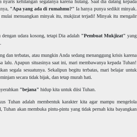
a nyaris kehilangan segalanya karena hutang. Saat dia datang kepada
anya,
"Apa yang ada di rumahmu?"
Ia hanya punya sedikit minyak.
 mulai menuangkan minyak itu, mukjizat terjadi! Minyak itu mengalir
 dengan udara kosong, tetapi Dia adalah
"Pembuat Mukjizat"
yang
a.
ang dan terbatas, atau mungkin Anda sedang menanggung krisis karena
sa lalu. Apapun situasinya saat ini, mari membawanya kepada Tuhan!
 segala sesuatunya. Sekalipun begitu terbatas, mari belajar untuk
minjam secara tidak bijak, dan tetap murah hati.
enyerahkan
"bejana"
hidup kita untuk diisi Tuhan.
kus Tuhan adalah membentuk karakter kita agar mampu mengelola
cil, Tuhan akan membuka pintu-pintu yang tidak pernah kita bayangkan