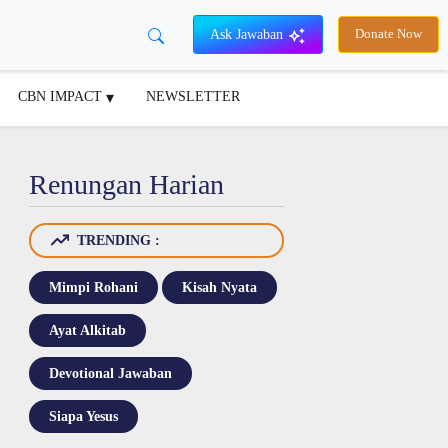
Ask Jawaban
Donate Now
CBN IMPACT
NEWSLETTER
Renungan Harian
TRENDING :
Mimpi Rohani
Kisah Nyata
Ayat Alkitab
Devotional Jawaban
Siapa Yesus