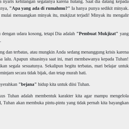
a nyaris kehilangan segalanya karena hutang. Saat dia datang kepada
anya,
"Apa yang ada di rumahmu?"
Ia hanya punya sedikit minyak.
 mulai menuangkan minyak itu, mukjizat terjadi! Minyak itu mengalir
 dengan udara kosong, tetapi Dia adalah
"Pembuat Mukjizat"
yang
a.
ang dan terbatas, atau mungkin Anda sedang menanggung krisis karena
sa lalu. Apapun situasinya saat ini, mari membawanya kepada Tuhan!
 segala sesuatunya. Sekalipun begitu terbatas, mari belajar untuk
minjam secara tidak bijak, dan tetap murah hati.
enyerahkan
"bejana"
hidup kita untuk diisi Tuhan.
kus Tuhan adalah membentuk karakter kita agar mampu mengelola
cil, Tuhan akan membuka pintu-pintu yang tidak pernah kita bayangkan