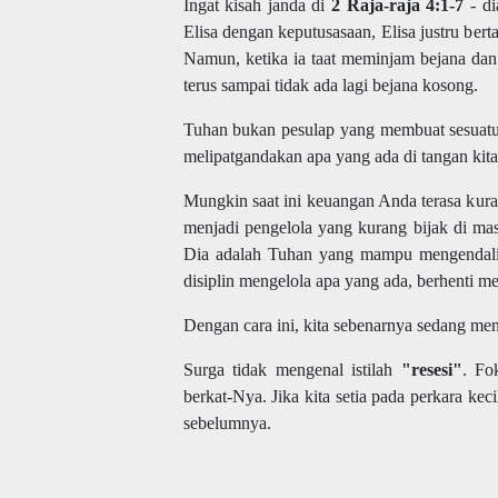
Ingat kisah janda di
2 Raja-raja 4:1-7
- di
Elisa dengan keputusasaan, Elisa justru bert
Namun, ketika ia taat meminjam bejana dan
terus sampai tidak ada lagi bejana kosong.
Tuhan bukan pesulap yang membuat sesuatu
melipatgandakan apa yang ada di tangan kit
Mungkin saat ini keuangan Anda terasa kur
menjadi pengelola yang kurang bijak di ma
Dia adalah Tuhan yang mampu mengendalikan
disiplin mengelola apa yang ada, berhenti me
Dengan cara ini, kita sebenarnya sedang m
Surga tidak mengenal istilah
"resesi"
. Fo
berkat-Nya. Jika kita setia pada perkara ke
sebelumnya.