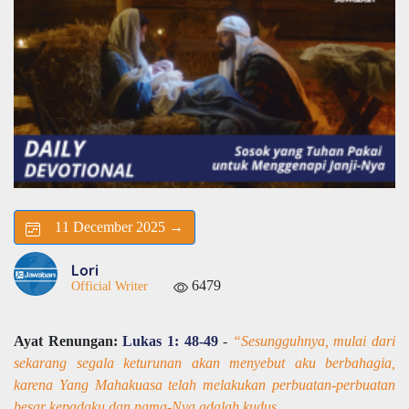
11 December 2025 →
Lori
6479
Official Writer
Ayat Renungan:
Lukas 1: 48-49
-
“Sesungguhnya, mulai dari
sekarang segala keturunan akan menyebut aku berbahagia,
karena Yang Mahakuasa telah melakukan perbuatan-perbuatan
besar kepadaku dan nama-Nya adalah kudus.