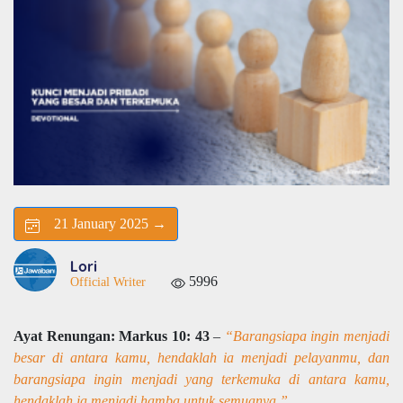
21 January 2025 →
Lori
5996
Official Writer
Ayat Renungan: Markus 10: 43
–
“Barangsiapa ingin menjadi
besar di antara kamu, hendaklah ia menjadi pelayanmu, dan
barangsiapa ingin menjadi yang terkemuka di antara kamu,
hendaklah ia menjadi hamba untuk semuanya.”