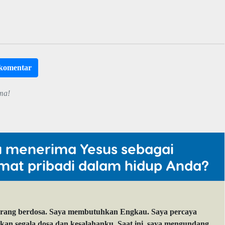
rkomentar
ma!
u menerima Yesus sebagai
mat pribadi dalam hidup Anda?
orang berdosa. Saya membutuhkan Engkau. Saya percaya
 segala dosa dan kesalahanku. Saat ini, saya mengundang