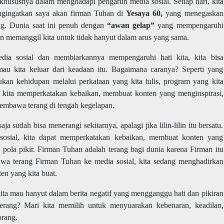
 khususnya dalam menghadapi pengaruh media sosial. Setiap hari, kita
engingatkan saya akan firman Tuhan di
Yesaya 60,
yang menegaskan
ng. Dunia saat ini penuh dengan
“awan gelap”
yang mempengaruhi
n memanggil kita untuk tidak hanyut dalam arus yang sama.
edia sosial dan membiarkannya mempengaruhi hati kita, kita bisa
mau kita keluar dari keadaan itu. Bagaimana caranya? Seperti yang
kan kehidupan melalui perkataan yang kita tulis, program yang kita
at kita memperkatakan kebaikan, membuat konten yang menginspirasi,
embawa terang di tengah kegelapan.
saja sudah bisa menerangi sekitarnya, apalagi jika lilin-lilin itu bersatu.
sosial, kita dapat memperkatakan kebaikan, membuat konten yang
pola pikir. Firman Tuhan adalah terang bagi dunia karena Firman itu
bawa terang Firman Tuhan ke media sosial, kita sedang menghadirkan
en yang kita buat.
 kita mau hanyut dalam berita negatif yang mengganggu hati dan pikiran
terang? Mari kita memilih untuk menyuarakan kebenaran, keadilan,
orang.