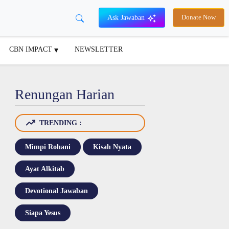
Ask Jawaban
Donate Now
CBN IMPACT
NEWSLETTER
Renungan Harian
TRENDING :
Mimpi Rohani
Kisah Nyata
Ayat Alkitab
Devotional Jawaban
Siapa Yesus