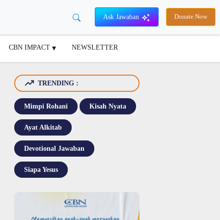
Ask Jawaban
Donate Now
CBN IMPACT
NEWSLETTER
TRENDING :
Mimpi Rohani
Kisah Nyata
Ayat Alkitab
Devotional Jawaban
Siapa Yesus