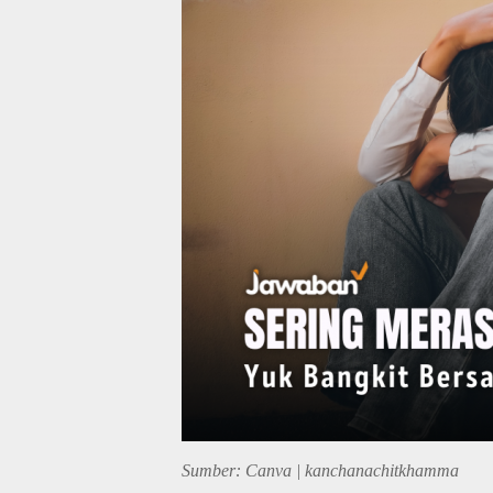
Sumber: Canva | kanchanachitkhamma