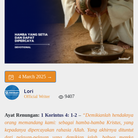
4 March 2025 →
Lori
9407
Official Writer
Ayat Renungan:
1 Korintus 4: 1-2
–
“Demikianlah hendaknya
orang memandang kami: sebagai hamba-hamba Kristus, yang
kepadanya dipercayakan rahasia Allah. Yang akhirnya dituntut
dari pelayan-pelayan yang demikian ialah, bahwa mereka