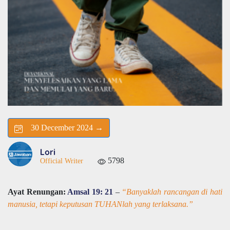
30 December 2024 →
Lori
5798
Official Writer
Ayat Renungan:
Amsal 19: 21
–
“Banyaklah rancangan di hati
manusia, tetapi keputusan TUHANlah yang terlaksana.”