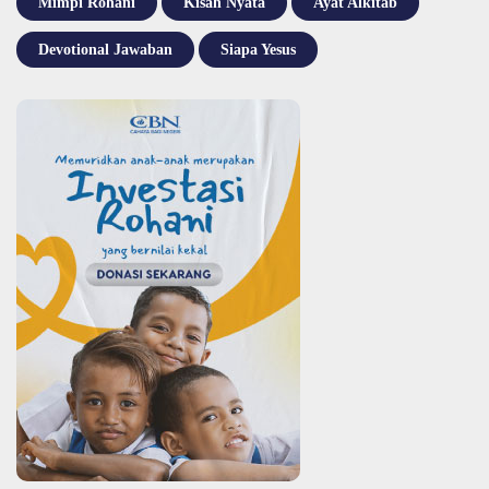
Mimpi Rohani
Kisah Nyata
Ayat Alkitab
Devotional Jawaban
Siapa Yesus