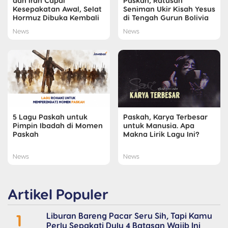
dan Iran Capai
Paskah, Ratusan
Kesepakatan Awal, Selat
Seniman Ukir Kisah Yesus
Hormuz Dibuka Kembali
di Tengah Gurun Bolivia
News
News
5 Lagu Paskah untuk
Paskah, Karya Terbesar
Pimpin Ibadah di Momen
untuk Manusia. Apa
Paskah
Makna Lirik Lagu Ini?
News
News
Artikel Populer
1
Liburan Bareng Pacar Seru Sih, Tapi Kamu
Perlu Sepakati Dulu 4 Batasan Wajib Ini