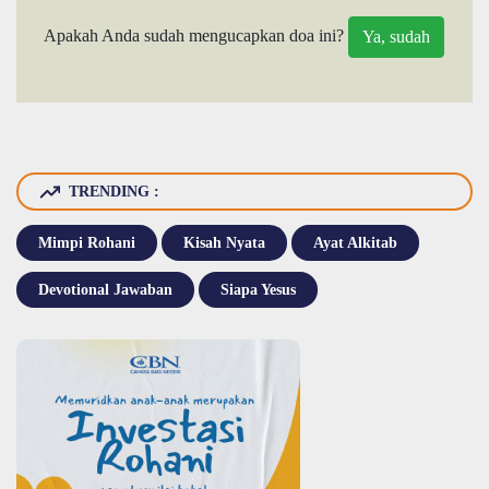
Apakah Anda sudah mengucapkan doa ini?
TRENDING :
Mimpi Rohani
Kisah Nyata
Ayat Alkitab
Devotional Jawaban
Siapa Yesus