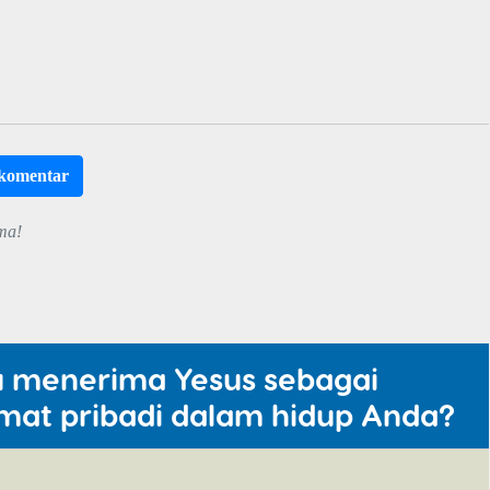
rkomentar
ma!
u menerima Yesus sebagai
mat pribadi dalam hidup Anda?