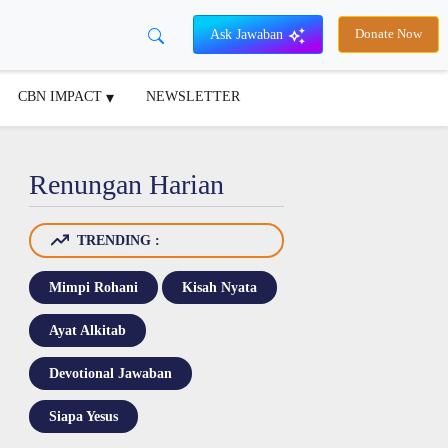
Ask Jawaban
Donate Now
CBN IMPACT
NEWSLETTER
Renungan Harian
TRENDING :
Mimpi Rohani
Kisah Nyata
Ayat Alkitab
Devotional Jawaban
Siapa Yesus