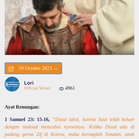
19 October 2023 →
Lori
4961
Official Writer
Ayat Renungan:
1 Samuel 23: 15-16
,
“Daud takut, karena Saul telah keluar
dengan maksud mencabut nyawanya. Ketika Daud ada di
padang gurun Zif di Koresa, maka bersiaplah Yonatan, anak