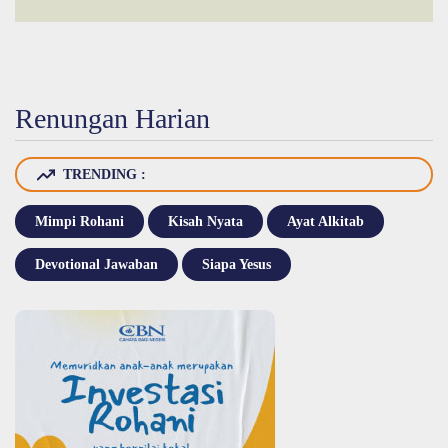
Renungan Harian
TRENDING :
Mimpi Rohani
Kisah Nyata
Ayat Alkitab
Devotional Jawaban
Siapa Yesus