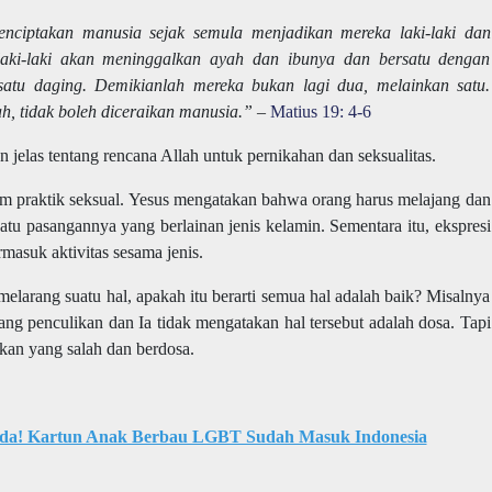
ciptakan manusia sejak semula menjadikan mereka laki-laki dan
aki-laki akan meninggalkan ayah dan ibunya dan bersatu dengan
 satu daging. Demikianlah mereka bukan lagi dua, melainkan satu.
ah, tidak boleh diceraikan manusia.” –
Matius 19: 4-6
 jelas tentang rencana Allah untuk pernikahan dan seksualitas.
lam praktik seksual. Yesus mengatakan bahwa orang harus melajang dan
tu pasangannya yang berlainan jenis kelamin. Sementara itu, ekspresi
rmasuk aktivitas sesama jenis.
melarang suatu hal, apakah itu berarti semua hal adalah baik? Misalnya
rang penculikan dan Ia tidak mengatakan hal tersebut adalah dosa. Tapi
kan yang salah dan berdosa.
a! Kartun Anak Berbau LGBT Sudah Masuk Indonesia