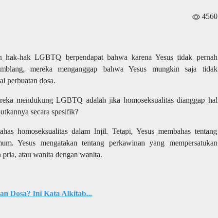
4560
an hak-hak LGBTQ berpendapat bahwa karena Yesus tidak pernah
gamblang, mereka menganggap bahwa Yesus mungkin saja tidak
i perbuatan dosa.
ereka mendukung LGBTQ adalah jika homoseksualitas dianggap hal
utkannya secara spesifik?
has homoseksualitas dalam Injil. Tetapi, Yesus membahas tentang
 umum. Yesus mengatakan tentang perkawinan yang mempersatukan
 pria, atau wanita dengan wanita.
Dosa? Ini Kata Alkitab...