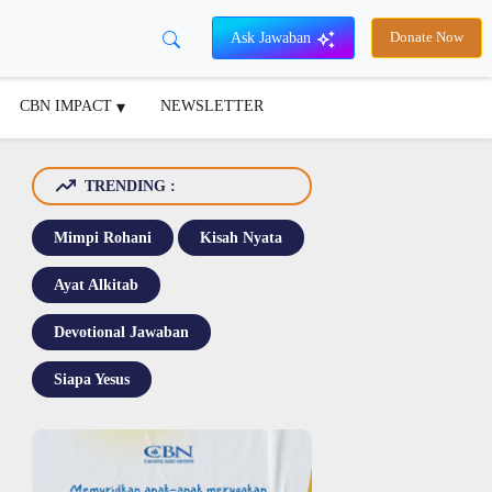
Ask Jawaban
Donate Now
CBN IMPACT
NEWSLETTER
TRENDING :
Mimpi Rohani
Kisah Nyata
Ayat Alkitab
Devotional Jawaban
Siapa Yesus