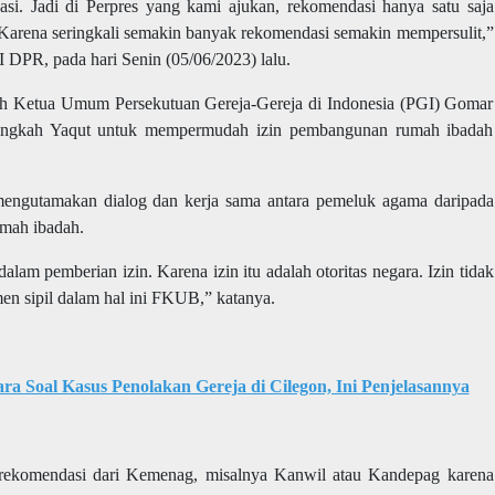
i. Jadi di Perpres yang kami ajukan, rekomendasi hanya satu saja
Karena seringkali semakin banyak rekomendasi semakin mempersulit,”
 DPR, pada hari Senin (05/06/2023) lalu.
oleh Ketua Umum Persekutuan Gereja-Gereja di Indonesia (PGI) Gomar
langkah Yaqut untuk mempermudah izin pembangunan rumah ibadah
ngutamakan dialog dan kerja sama antara pemeluk agama daripada
mah ibadah.
lam pemberian izin. Karena izin itu adalah otoritas negara. Izin tidak
men sipil dalam hal ini FKUB,” katanya.
a Soal Kasus Penolakan Gereja di Cilegon, Ini Penjelasannya
 rekomendasi dari Kemenag, misalnya Kanwil atau Kandepag karena