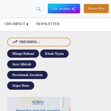
Ask Jawaban
Donate Now
CBN IMPACT
NEWSLETTER
TRENDING :
Mimpi Rohani
Kisah Nyata
Ayat Alkitab
Devotional Jawaban
Siapa Yesus