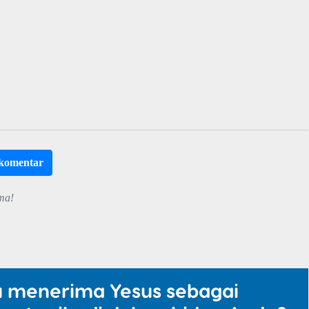
rkomentar
ma!
u menerima Yesus sebagai