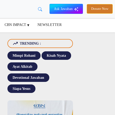
Ask Jawaban
Donate Now
CBN IMPACT
NEWSLETTER
TRENDING :
Mimpi Rohani
Kisah Nyata
Ayat Alkitab
Devotional Jawaban
Siapa Yesus