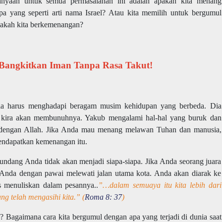
rtanyaan untuk semua permasalahan ini adalah apakah kita menang
 yang seperti arti nama Israel? Atau kita memilih untuk bergumul
apakah kita berkemenangan?
 Bangkitkan Iman Tanpa Rasa Takut!
Dia harus menghadapi beragam musim kehidupan yang berbeda. Dia
 kira akan membunuhnya. Yakub mengalami hal-hal yang buruk dan
l dengan Allah. Jika Anda mau menang melawan Tuhan dan manusia,
endapatkan kemenangan itu.
ndang Anda tidak akan menjadi siapa-siapa. Jika Anda seorang juara
nda dengan pawai melewati jalan utama kota. Anda akan diarak ke
s menuliskan dalam pesannya..
”…dalam semuaya itu kita lebih dari
g telah mengasihi kita.” (
Roma 8: 37
)
n? Bagaimana cara kita bergumul dengan apa yang terjadi di dunia saat