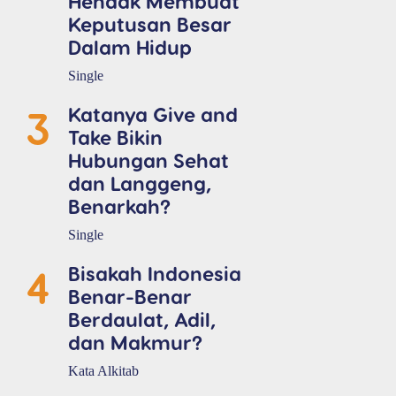
Hendak Membuat
Keputusan Besar
Dalam Hidup
Single
3
Katanya Give and
Take Bikin
Hubungan Sehat
dan Langgeng,
Benarkah?
Single
4
Bisakah Indonesia
Benar-Benar
Berdaulat, Adil,
dan Makmur?
Kata Alkitab